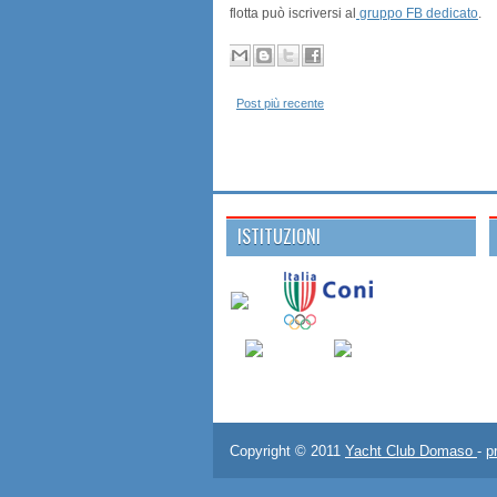
flotta può iscriversi al
gruppo FB dedicato
.
Post più recente
ISTITUZIONI
Copyright © 2011
Yacht Club Domaso
-
p