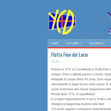
»
HOME
CHI SIAMO
DOCUMENTI
Flotta Finn del Lario
15:32
Presso lo YCD si è ricostituita la Flotta Finn
cinque i Finn in attività presso il circolo. Gu
delegato di classe della XV zona, sono orga
allenamento e stage tecnici sulla classe. E' a
vuole avvicinare alla classe organizzare dell
finnisti dello YCD. Vi aspettiamo!
E a luglio l'appuntamento è con il Trofeo Lill
olimpico protagonista insieme alla Star!
Chi vuole seguire e rimanere costantemente a