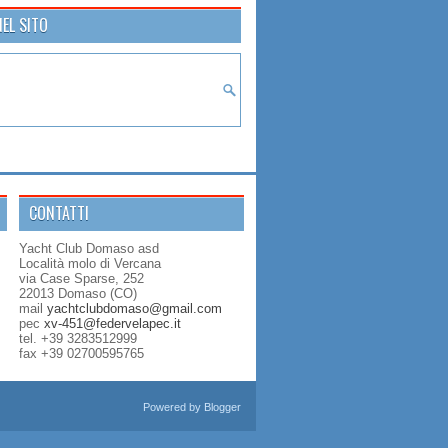
EL SITO
CONTATTI
Yacht Club Domaso asd
Località molo di Vercana
via Case Sparse, 252
22013 Domaso (CO)
mail
yachtclubdomaso@gmail.com
pec
xv-451@federvelapec.it
tel. +39 3283512999
fax +39 02700595765
Powered by
Blogger