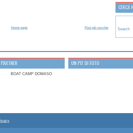
CERCA N
Home page
Post più vecchio
PARTNER
UN PO' DI FOTO
BOAT CAMP DOMASO
rivacy