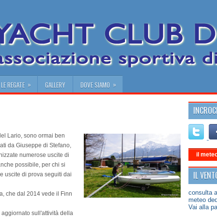
»
»
LE REGATE
GALLERY
DOVE SIAMO
INCROCI
 del Lario, sono ormai ben
idati da Giuseppe di Stefano,
il mete
nizzate numerose uscite di
nche possibile, per chi si
IL VENT
e uscite di prova seguiti dai
consulta a
ia, che dal 2014 vede il Finn
meteo dedi
Vai alla p
ggiornato sull'attività della