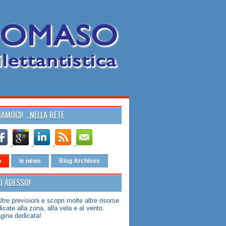
AMOCI! ...NELLA RETE
o
le news
Blog Archives
O ADESSO!
ltre previsioni e scopri molte altre risorse
cate alla zona, alla vela e al vento.
agina dedicata!