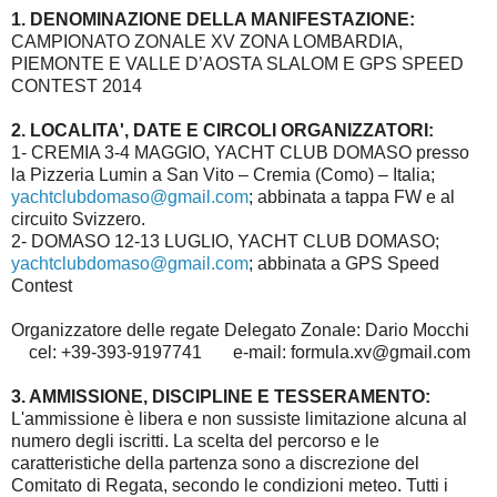
1. DENOMINAZIONE DELLA MANIFESTAZIONE:
CAMPIONATO ZONALE
XV ZONA LOMBARDIA,
PIEMONTE E VALLE D’AOSTA
SLALOM E GPS SPEED
CONTEST 2014
2. LOCALITA', DATE E CIRCOLI ORGANIZZATORI:
1- CREMIA 3-4 MAGGIO, YACHT CLUB DOMASO presso
la Pizzeria Lumin a San Vito – Cremia (Como) – Italia;
yachtclubdomaso@gmail.com
; abbinata a tappa FW e al
circuito Svizzero.
2- DOMASO 12-13 LUGLIO, YACHT CLUB DOMASO;
yachtclubdomaso@gmail.com
; abbinata a GPS Speed
Contest
Organizzatore delle regate Delegato Zonale: Dario Mocchi
cel: +39-393-9197741 e-mail: formula.xv@gmail.com
3. AMMISSIONE, DISCIPLINE E TESSERAMENTO:
L'ammissione è libera e non sussiste limitazione alcuna al
numero degli iscritti. La scelta del percorso e le
caratteristiche della partenza sono a discrezione del
Comitato di Regata, secondo le condizioni meteo. Tutti i