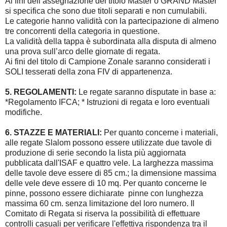
Ai fini dell’assegnazione del titolo Master o GRAND Master
si specifica che sono due titoli separati e non cumulabili.
Le categorie hanno validità con la partecipazione di almeno
tre concorrenti della categoria in questione.
La validità della tappa è subordinata alla disputa di almeno
una prova sull’arco delle giornate di regata.
Ai fini del titolo di Campione Zonale saranno considerati i
SOLI tesserati della zona FIV di appartenenza.
5. REGOLAMENTI:
Le regate saranno disputate in base a:
*Regolamento IFCA; * Istruzioni di regata e loro eventuali
modifiche.
6. STAZZE E MATERIALI:
Per quanto concerne i materiali,
alle regate Slalom possono essere utilizzate
due tavole di
produzione di serie secondo la lista più aggiornata
pubblicata dall'ISAF e quattro vele.
La larghezza massima
delle tavole deve essere di 85 cm.; la dimensione massima
delle vele deve essere di 10 mq. Per quanto concerne le
pinne, possono essere dichiarate pinne con lunghezza
massima 60 cm. senza limitazione del loro numero. Il
Comitato di Regata si riserva la possibilità di effettuare
controlli casuali per verificare l'effettiva rispondenza tra il